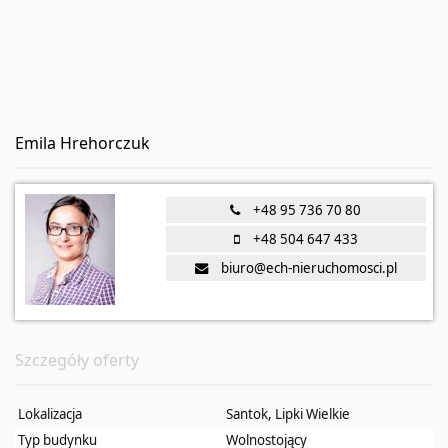
Emila Hrehorczuk
+48 95 736 70 80
+48 504 647 433
biuro@ech-nieruchomosci.pl
Szczegóły oferty
Lokalizacja
Santok, Lipki Wielkie
Typ budynku
Wolnostojący