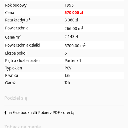
Rok budowy
1995
Cena
570 000 zł
Rata kredytu
*
3 060 zł
2
Powierzchnia
266.00 m
2
2 143 zł
Cena/m
2
Powierzchnia działki
5700.00 m
Liczba pokoi
6
Piętro / liczba pięter
Parter / 1
Typ okien
PCV
Piwnica
Tak
Garaż
Tak
Podziel się
na Facebooku
Pobierz PDF z ofertą
Zobacz na mapie