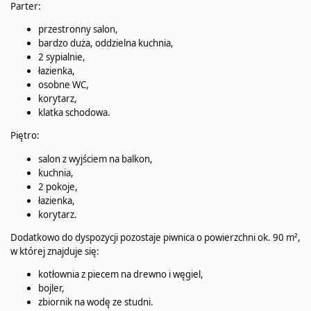
Parter:
przestronny salon,
bardzo duża, oddzielna kuchnia,
2 sypialnie,
łazienka,
osobne WC,
korytarz,
klatka schodowa.
Piętro:
salon z wyjściem na balkon,
kuchnia,
2 pokoje,
łazienka,
korytarz.
Dodatkowo do dyspozycji pozostaje piwnica o powierzchni ok. 90 m²,
w której znajduje się:
kotłownia z piecem na drewno i węgiel,
bojler,
zbiornik na wodę ze studni.