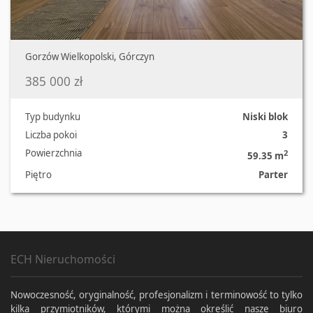
Gorzów Wielkopolski, Górczyn
385 000 zł
Typ budynku
Niski blok
Liczba pokoi
3
Powierzchnia
2
59.35 m
Piętro
Parter
ECH Nieruchomości
Nowoczesność, oryginalność, profesjonalizm i terminowość to tylko
kilka przymiotników, którymi można określić nasze biuro