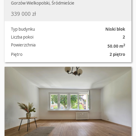
Gorzów Wielkopolski, Śródmieście
339 000 zł
Typ budynku
Niski blok
Liczba pokoi
2
Powierzchnia
2
50.00 m
Piętro
2 piętro
Oferta nr 2607/2562/OMS