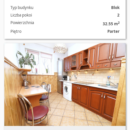
Typ budynku
Blok
Liczba pokoi
2
Powierzchnia
2
32.55 m
Piętro
Parter
Oferta nr 3421/3129/OMS