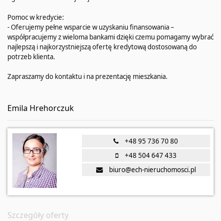
Pomoc w kredycie:
- Oferujemy pełne wsparcie w uzyskaniu finansowania –
współpracujemy z wieloma bankami dzięki czemu pomagamy wybrać
najlepszą i najkorzystniejszą ofertę kredytową dostosowaną do
potrzeb klienta.
Zapraszamy do kontaktu i na prezentację mieszkania.
Emila Hrehorczuk
+48 95 736 70 80
+48 504 647 433
biuro@ech-nieruchomosci.pl
Szczegóły oferty