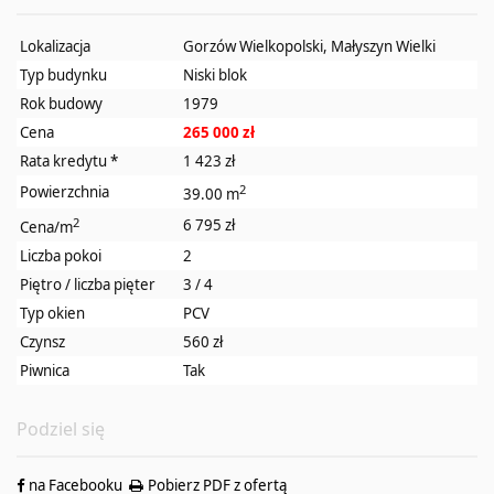
Lokalizacja
Gorzów Wielkopolski, Małyszyn Wielki
Typ budynku
Niski blok
Rok budowy
1979
Cena
265 000 zł
Rata kredytu
*
1 423 zł
2
Powierzchnia
39.00 m
2
6 795 zł
Cena/m
Liczba pokoi
2
Piętro / liczba pięter
3 / 4
Typ okien
PCV
Czynsz
560 zł
Piwnica
Tak
Podziel się
na Facebooku
Pobierz PDF z ofertą