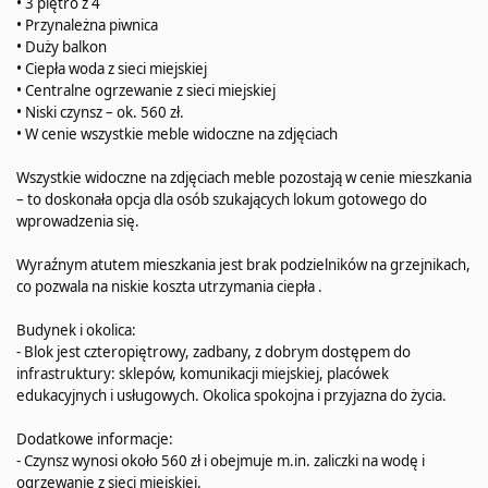
• 3 piętro z 4
• Przynależna piwnica
• Duży balkon
• Ciepła woda z sieci miejskiej
• Centralne ogrzewanie z sieci miejskiej
• Niski czynsz – ok. 560 zł.
• W cenie wszystkie meble widoczne na zdjęciach
Wszystkie widoczne na zdjęciach meble pozostają w cenie mieszkania
– to doskonała opcja dla osób szukających lokum gotowego do
wprowadzenia się.
Wyraźnym atutem mieszkania jest brak podzielników na grzejnikach,
co pozwala na niskie koszta utrzymania ciepła .
Budynek i okolica:
- Blok jest czteropiętrowy, zadbany, z dobrym dostępem do
infrastruktury: sklepów, komunikacji miejskiej, placówek
edukacyjnych i usługowych. Okolica spokojna i przyjazna do życia.
Dodatkowe informacje:
- Czynsz wynosi około 560 zł i obejmuje m.in. zaliczki na wodę i
ogrzewanie z sieci miejskiej.