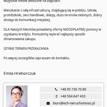
wszystkie meble widoczne na zdjęciach.
Mieszkanie z całą infrastrukturą, znajdującą się w pobliżu. Szkoła,
przedszkole, sieci handlowe, sklepy, dużo terenów zielonych, dobry
dostęp do komunikacji miejskiej.
DLA Naszych klientów posiadamy ofertę NIEODPŁATNEJ pomocy w
uzyskaniu kredytu. Pomożemy wybrać najlepszy sposób
sfinansowania zakupu.
SZYBKI TERMIN PRZEKAZANIA
Po więcej szczegółów zapraszam do kontaktu.
Emila Hrehorczuk
+48 95 736 70 80
+48 504 647 433
biuro@ech-nieruchomosci.pl