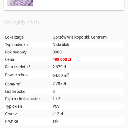
Szczegóły oferty
Lokalizacja
Gorzów Wielkopolski, Centrum
Typ budynku
Niski blok
Rok budowy
0000
Cena
499 000 zł
Rata kredytu
*
2 679 zł
2
Powierzchnia
64.00 m
2
7 797 zł
Cena/m
Liczba pokoi
3
Piętro / liczba pięter
1 / 2
Typ okien
PCV
Czynsz
412 zł
Piwnica
Tak