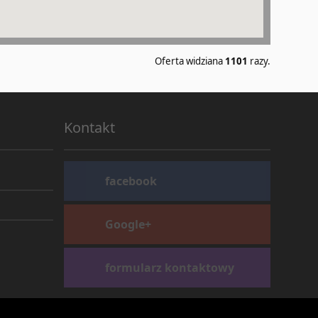
Oferta widziana
1101
razy.
Kontakt
facebook
Google+
formularz kontaktowy