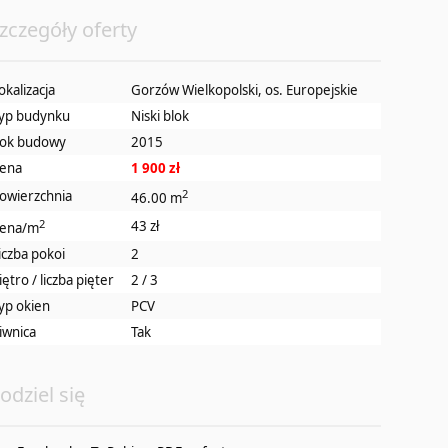
zczegóły oferty
okalizacja
Gorzów Wielkopolski, os. Europejskie
yp budynku
Niski blok
ok budowy
2015
ena
1 900 zł
2
owierzchnia
46.00 m
2
43 zł
ena/m
iczba pokoi
2
iętro / liczba pięter
2 / 3
yp okien
PCV
iwnica
Tak
odziel się