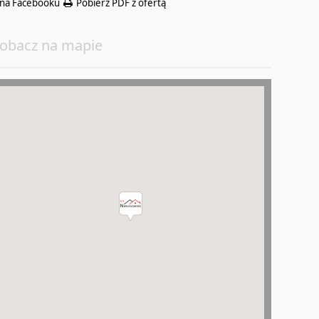
na Facebooku
Pobierz PDF z ofertą
obacz na mapie