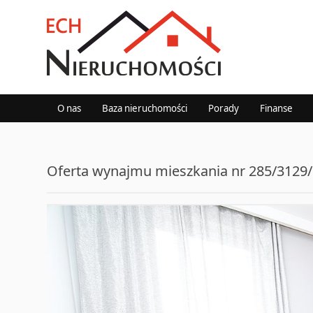
O nas
Baza nieruchomości
Porady
Finanse
Oferta wynajmu mieszkania nr 285/312