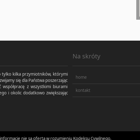
Na skróty
 tylko kilka przymiotników, którymi
home
zwijamy się dla Państwa poszerzając
ć współpracę z wszystkimi biurami
kontakt
ego i okolic dodatkowo zwiększając
informacje nie są ofertą w rozumieniu Kodeksu Cywilnego.