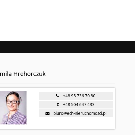
mila Hrehorczuk
+48 95 736 70 80
+48 504 647 433
biuro@ech-nieruchomosci.pl