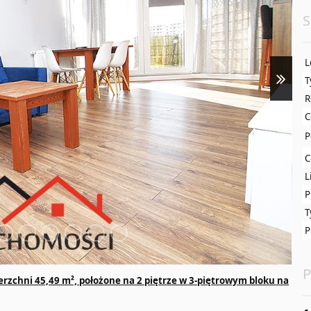
S
L
T
R
C
P
C
L
P
T
P
P
erzchni 45,49 m², położone na 2 piętrze w 3-piętrowym bloku na