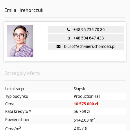
Emila Hrehorczuk
+48 95 736 70 80
+48 504 647 433
biuro@ech-nieruchomosci.pl
Szczegóły oferty
Lokalizacja
Słupsk
Typ budynku
ProductionHall
Cena
10 575 000 zł
Rata kredytu
*
56 769 zł
2
Powierzchnia
5142.03 m
2
2 057 zł
Cena/m