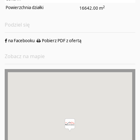
2
Powierzchnia działki
16642.00 m
Podziel się
na Facebooku
Pobierz PDF z ofertą
Zobacz na mapie