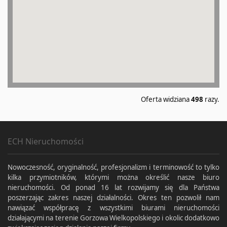
Oferta widziana
498
razy.
ECH Nieruchomości
Nowoczesność, oryginalność, profesjonalizm i terminowość to tylko
kilka przymiotników, którymi można określić nasze biuro
nieruchomości. Od ponad 16 lat rozwijamy się dla Państwa
poszerzając zakres naszej działalności. Okres ten pozwolił nam
nawiązać współpracę z wszystkimi biurami nieruchomości
działającymi na terenie Gorzowa Wielkopolskiego i okolic dodatkowo