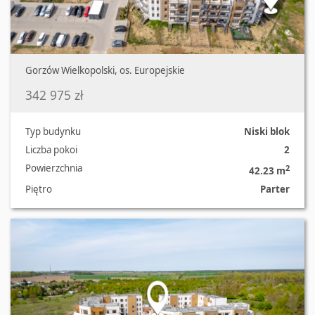
Gorzów Wielkopolski, os. Europejskie
342 975 zł
Typ budynku
Niski blok
Liczba pokoi
2
Powierzchnia
2
42.23 m
Piętro
Parter
Oferta nr 2288/2181/OMS