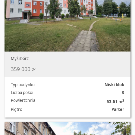
Myślibórz
359 000 zł
Typ budynku
Niski blok
Liczba pokoi
3
Powierzchnia
2
53.61 m
Piętro
Parter
Oferta nr 993/7162/OMS