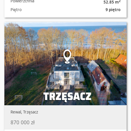
Powierzchnia
2
52.85 m
Piętro
9 piętro
Oferta nr 2282/2181/OMS
Rewal, Trzęsacz
870 000 zł