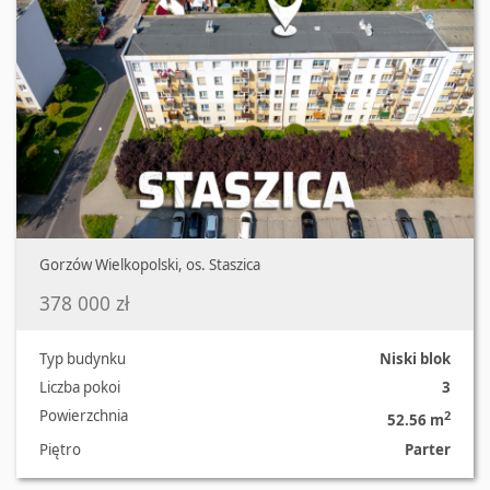
Gorzów Wielkopolski, os. Staszica
378 000 zł
Typ budynku
Niski blok
Liczba pokoi
3
Powierzchnia
2
52.56 m
Piętro
Parter
Oferta nr 2284/2181/OMS