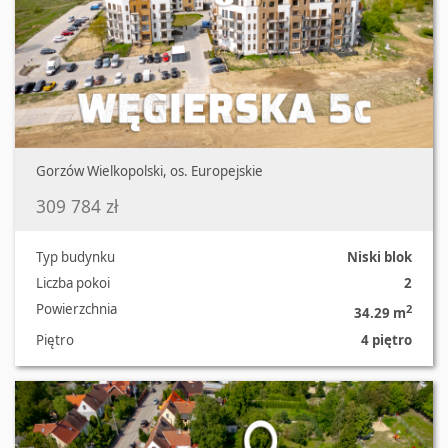
Gorzów Wielkopolski, os. Europejskie
309 784 zł
Typ budynku
Niski blok
Liczba pokoi
2
Powierzchnia
2
34.29 m
Piętro
4 piętro
Oferta nr 2286/2181/OMS