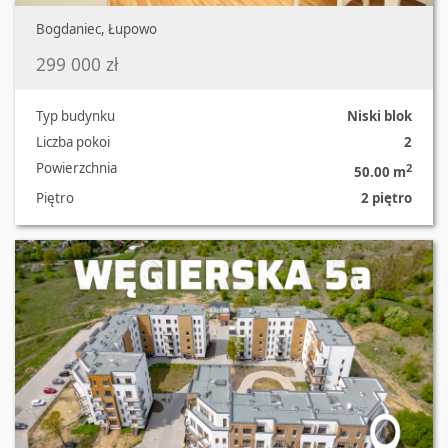
Bogdaniec, Łupowo
299 000 zł
Typ budynku
Niski blok
Liczba pokoi
2
Powierzchnia
2
50.00 m
Piętro
2 piętro
Oferta nr 2289/2181/OMS