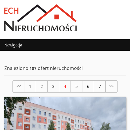
Nawigacja
Znaleziono
ofert nieruchomości
187
1
2
3
4
5
6
7
<<
>>
Oferta nr 127/3120/OMS