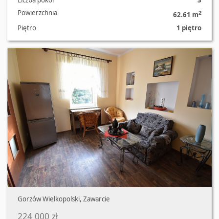
Liczba pokoi
3
Powierzchnia
2
62.61 m
Piętro
1 piętro
Oferta nr 1360/8967/OMS
Gorzów Wielkopolski, Zawarcie
224 000 zł