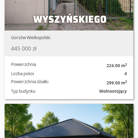
Gorzów Wielkopolski
445 000 zł
Powierzchnia
2
224.00 m
Liczba pokoi
4
Powierzchnia działki
2
299.00 m
Typ budynku
Wolnostojący
Oferta nr 536/8967/ODS