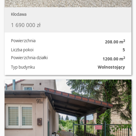
Kłodawa
1 690 000 zł
Powierzchnia
2
208.00 m
Liczba pokoi
5
Powierzchnia działki
2
1200.00 m
Typ budynku
Wolnostojący
Oferta nr 470/2181/ODS