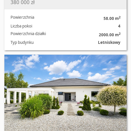
380 000 zł
Powierzchnia
2
58.00 m
Liczba pokoi
4
Powierzchnia działki
2
2000.00 m
Typ budynku
Letniskowy
Oferta nr 758/2055/ODS