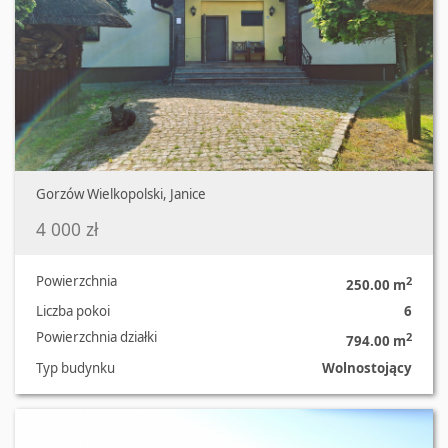
Gorzów Wielkopolski, Janice
4 000 zł
Powierzchnia
2
250.00 m
Liczba pokoi
6
Powierzchnia działki
2
794.00 m
Typ budynku
Wolnostojący
Oferta nr 819/3504/ODS