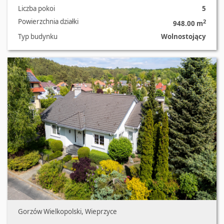
Liczba pokoi
5
Powierzchnia działki
2
948.00 m
Typ budynku
Wolnostojący
Oferta nr 1033/2562/ODS
Gorzów Wielkopolski, Wieprzyce