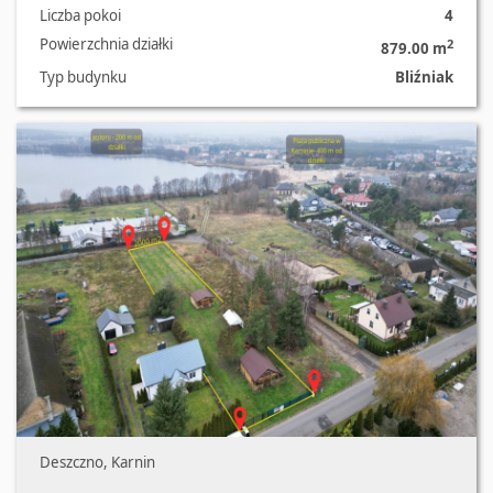
Liczba pokoi
4
Powierzchnia działki
2
879.00 m
Typ budynku
Bliźniak
Oferta nr 682/2639/ODS
Deszczno, Karnin