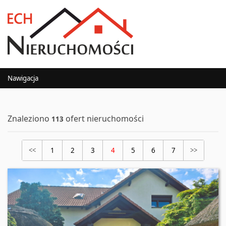
Nawigacja
Znaleziono
ofert nieruchomości
113
1
2
3
4
5
6
7
<<
>>
Oferta nr 166/2639/ODW