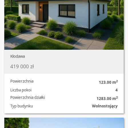
Kłodawa
419 000 zł
Powierzchnia
2
123.00 m
Liczba pokoi
4
Powierzchnia działki
2
1283.00 m
Typ budynku
Wolnostojący
Oferta nr 573/2248/ODS